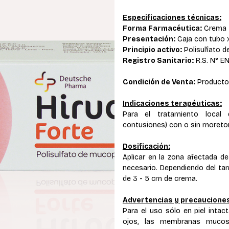
Especificaciones técnicas:
Forma Farmacéutica:
Crema
Presentación:
Caja con tubo 
Principio activo:
Polisulfato 
Registro Sanitario:
R.S. N° E
Condición de Venta:
Producto 
Indicaciones terapéuticas:
Para el tratamiento local 
contusiones) con o sin moreto
Dosificación:
Aplicar en la zona afectada d
necesario. Dependiendo del tam
de 3 - 5 cm de crema.
Advertencias y precauciones
Para el uso sólo en piel inta
ojos, las membranas mucosa