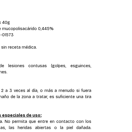
x 40g
de mucopolisacárido 0,445%
N-01573
sin receta médica.
de lesiones contusas (golpes, esguinces,
nes.
e 2 a 3 veces al día, o más a menudo si fuera
año de la zona a tratar, es suficiente una tira
 especiales de uso:
cta. No permita que entre en contacto con los
s, las heridas abiertas o la piel dañada.