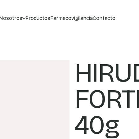
Nosotros
Productos
Farmacovigilancia
Contacto
HIRU
FORT
40g