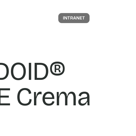
INTRANET
DOID®
E Crema