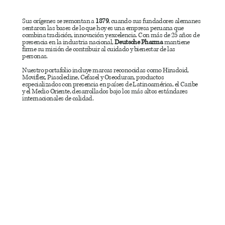
Sus orígenes se remontan a
1879
, cuando sus fundadores alemanes
sentaron las bases de lo que hoy es una empresa peruana que
combina tradición, innovación y excelencia. Con más de 25 años de
presencia en la industria nacional,
Deutsche Pharma
mantiene
firme su misión de contribuir al cuidado y bienestar de las
personas.
Nuestro portafolio incluye marcas reconocidas como Hirudoid,
Moviflex, Piascledine, Cefasel y Oseoduran, productos
especializados con presencia en países de Latinoamérica, el Caribe
y el Medio Oriente, desarrollados bajo los más altos estándares
internacionales de calidad.