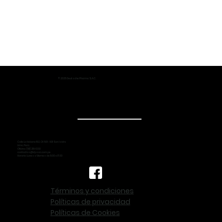
© 2025 Deutsche Pharma S.A.C.
Calle La Habana 192, Of. 501 - 601 San Isidro
Lima, Perú
Oficina: (511) 219-1330
contactos@dpsac.com.pe
Horario: Lunes a Viernes de 8:00 a 17:30
Términos y condiciones
Políticas de privacidad
Políticas de Cookies