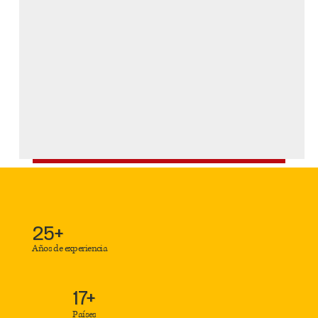
25+
Años de experiencia
17+
Países