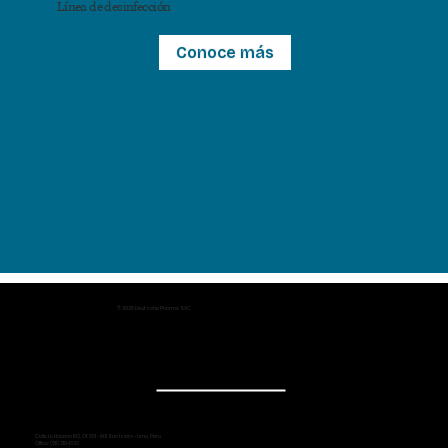
Línea de desinfección
Conoce más
© 2025 Deutsche Pharma SAC
Calle La Habana 192, Of. 501 - 601 San Isidro - Lima, Peru
Office: (511) 219-1330